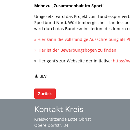
Mehr zu „Zusammenhalt im Sport“
Umgesetzt wird das Projekt vom Landessportver
Sportbund Nord, Württembergischer Landesspor
wird durch das Bundesministerium des Innern un
» Hier kann die vollständige Ausschreibung als
» Hier ist der Bewerbungsbogen zu finden
» Hier geht’s zur Webseite der Initiative:
https://
BLV
Zurück
Kontakt Kreis
Kreisvorsitzende Lotte Obrist
Obere Dorfstr. 34