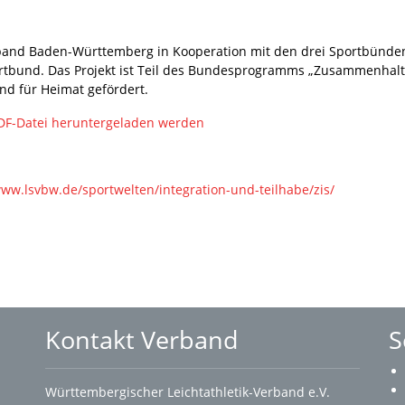
band Baden-Württemberg in Kooperation mit den drei Sportbünden
tbund. Das Projekt ist Teil des Bundesprogramms „Zusammenhalt
d für Heimat gefördert.
 PDF-Datei heruntergeladen werden
www.lsvbw.de/sportwelten/integration-und-teilhabe/zis/
Kontakt Verband
S
Württembergischer Leichtathletik-Verband e.V.