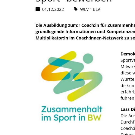
01.12.2022
WLV
BLV
Die Ausbildung zum:r Coach:in für Zusammenha
grundlegende Informationen und Kompetenzen z
Multiplikator:in im Coach:innen-Netzwerk zu se
Demokr
Sportv
Mitwirk
diese 
Württe
diskri
erfahr
führen
Lass D
Die Au
Durchf
Coach:
Deiner