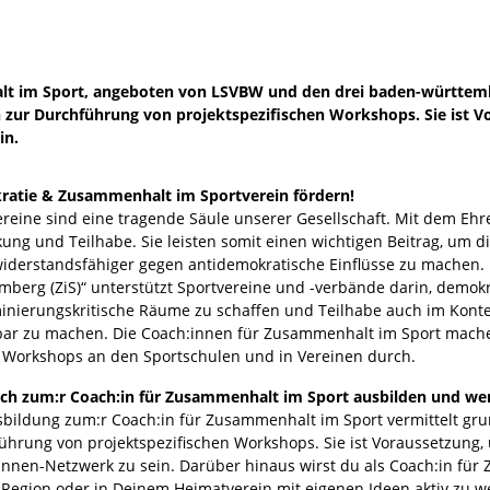
lt im Sport, angeboten von LSVBW und den drei baden-württemb
ur Durchführung von projektspezifischen Workshops. Sie ist Vo
in.
atie & Zusammenhalt im Sportverein fördern!
ereine sind eine tragende Säule unserer Gesellschaft. Mit dem Eh
ung und Teilhabe. Sie leisten somit einen wichtigen Beitrag, um d
widerstandsfähiger gegen antidemokratische Einflüsse zu machen.
mberg (ZiS)“ unterstützt Sportvereine und -verbände darin, demokr
minierungskritische Räume zu schaffen und Teilhabe auch im Konte
bar zu machen. Die Coach:innen für Zusammenhalt im Sport mache
 Workshops an den Sportschulen und in Vereinen durch.
ich zum:r Coach:in für Zusammenhalt im Sport ausbilden und wer
sbildung zum:r Coach:in für Zusammenhalt im Sport vermittelt g
ührung von projektspezifischen Workshops. Sie ist Voraussetzung, u
innen-Netzwerk zu sein. Darüber hinaus wirst du als Coach:in für
 Region oder in Deinem Heimatverein mit eigenen Ideen aktiv zu 