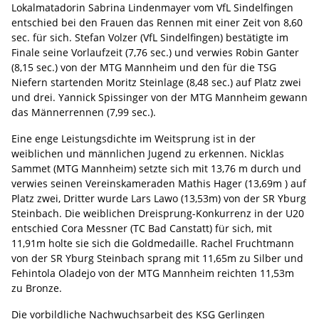
Lokalmatadorin Sabrina Lindenmayer vom VfL Sindelfingen
entschied bei den Frauen das Rennen mit einer Zeit von 8,60
sec. für sich. Stefan Volzer (VfL Sindelfingen) bestätigte im
Finale seine Vorlaufzeit (7,76 sec.) und verwies Robin Ganter
(8,15 sec.) von der MTG Mannheim und den für die TSG
Niefern startenden Moritz Steinlage (8,48 sec.) auf Platz zwei
und drei. Yannick Spissinger von der MTG Mannheim gewann
das Männerrennen (7,99 sec.).
Eine enge Leistungsdichte im Weitsprung ist in der
weiblichen und männlichen Jugend zu erkennen. Nicklas
Sammet (MTG Mannheim) setzte sich mit 13,76 m durch und
verwies seinen Vereinskameraden Mathis Hager (13,69m ) auf
Platz zwei, Dritter wurde Lars Lawo (13,53m) von der SR Yburg
Steinbach. Die weiblichen Dreisprung-Konkurrenz in der U20
entschied Cora Messner (TC Bad Canstatt) für sich, mit
11,91m holte sie sich die Goldmedaille. Rachel Fruchtmann
von der SR Yburg Steinbach sprang mit 11,65m zu Silber und
Fehintola Oladejo von der MTG Mannheim reichten 11,53m
zu Bronze.
Die vorbildliche Nachwuchsarbeit des KSG Gerlingen