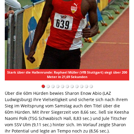
Stark über die Hallenrunde: Raphael Müller (VfB Stuttgart) siegt über 200
Meter in 21,69 Sekunden
Über die 60m Hürden bewies Sharon Enow Abio (LAZ
Ludwigsburg) ihre Vielseitigkeit und sicherte sich nach ihrem
Sieg im Weitsprung vom Samstag auch den Titel über die
60m Hürden. Mit ihrer Siegerzeit von 8,66 sec. ließ sie Keesha
Naomi Polk (TSG Schwäbisch Hall, 8,83 sec.) und Jule Titscher
vom SSV Ulm (9,11 sec.) hinter sich. Im Vorlauf zeigte Sharon
ihr Potential und legte an Tempo noch zu (8,56 sec.).