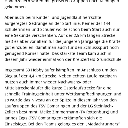
Hohenzollern waren mit größeren Gruppen nach Kiebingen
gekommen.
Aber auch beim Kinder- und Jugendlauf herrschte
aufgeregtes Gedränge an der Startlinie. Keiner der 144
Schülerinnen und Schüler wollte schon beim Start auch nur
eine Sekunde verschenken. Auf der 2,5 km langen Strecke
hieß es aber vor allem für die jüngeren Jahrgänge die Kräfte
gut einzuteilen, damit man auch für den Schlussspurt noch
genügend Körner hatte. Das stärkste Team kam auch in
diesem Jahr wieder einmal von der Kreuzerfeld Grundschule.
Insgesamt 63 Hobbyläufer kämpften im Anschluss um den
Sieg auf der 4,4 km Strecke. Neben echten Laufeinsteigern
nutzen auch immer wieder Nachwuchs- oder
Mittelstreckenläufer die kurze Osterlaufstrecke für eine
schnelle Trainingseinheit unter Wettkampfbedingungen und
so wurde das Niveau an der Spitze in diesem Jahr von den
Laufgruppen des TSV Gomaringen und der LG Steinlach-
Zollern bestimmt. Meike Zimmermann (TV Rottenburg) und
Jannes Eggs (TSV Gomaringen) erkämpften sich die
Einzelsiege. Bei den Teams gelang es den „Madachrunners“