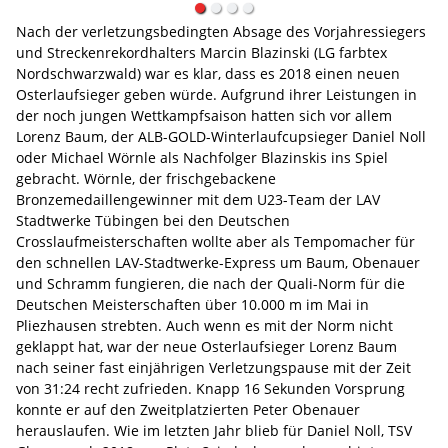
Nach der verletzungsbedingten Absage des Vorjahressiegers
und Streckenrekordhalters Marcin Blazinski (LG farbtex
Nordschwarzwald) war es klar, dass es 2018 einen neuen
Osterlaufsieger geben würde. Aufgrund ihrer Leistungen in
der noch jungen Wettkampfsaison hatten sich vor allem
Lorenz Baum, der ALB-GOLD-Winterlaufcupsieger Daniel Noll
oder Michael Wörnle als Nachfolger Blazinskis ins Spiel
gebracht. Wörnle, der frischgebackene
Bronzemedaillengewinner mit dem U23-Team der LAV
Stadtwerke Tübingen bei den Deutschen
Crosslaufmeisterschaften wollte aber als Tempomacher für
den schnellen LAV-Stadtwerke-Express um Baum, Obenauer
und Schramm fungieren, die nach der Quali-Norm für die
Deutschen Meisterschaften über 10.000 m im Mai in
Pliezhausen strebten. Auch wenn es mit der Norm nicht
geklappt hat, war der neue Osterlaufsieger Lorenz Baum
nach seiner fast einjährigen Verletzungspause mit der Zeit
von 31:24 recht zufrieden. Knapp 16 Sekunden Vorsprung
konnte er auf den Zweitplatzierten Peter Obenauer
herauslaufen. Wie im letzten Jahr blieb für Daniel Noll, TSV