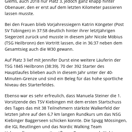
Glems, auch 2018 nur Platz 3, jedoch ganz knapp hinter
Obenauer, den er erst auf dem letzten Kilometer passieren
lassen musste.
Bei den Frauen blieb Vorjahressiegern Katrin Köngeter (Post
SV Tübingen) in 37:58 deutlich hinter ihrer letztjährigen
Siegerzeit zurück und musste in diesem Jahr Nicole Möbius
(TSG Heilbronn) den Vortritt lassen, die in 36:37 neben dem
Gesamtsieg auch die W30 gewann.
Auf Platz 3 lief mit Jennifer Durst eine weitere Läuferin der
TSG 1845 Heilbronn (38:39). 70 der 392 Starter des
Hauptlaufes blieben auch in diesem Jahr unter der 40-
Minuten-Grenze und sind ein Beleg für das hohe sportliche
Niveau des Starterfeldes.
Ebenso war es sehr erfreulich, dass Manuela Steiner die 1.
Vorsitzende des TSV Kiebingen mit dem ersten Startschuss
des Tages das mit 38 Teilnehmern stärkste Walkerfeld der
letzten Jahre auf den 6,7 km langen Rundkurs um das NSG
Kiebinger Baggerseen schicken konnte. Die Spvgg Mössingen,
die IGL Reutlingen und das Nordic Walking Team