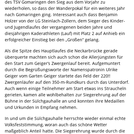
des TSV Gomaringen den Sieg aus dem Vorjahr zu
wiederholen, so dass der Wanderpokal für ein weiteres Jahr
nach Gomaringen ging. Interessant auch dass Benjamin
Holzer von der LG Steinlach-Zollern, dem Sieger des Kinder-
und Jugendlaufes der vergangenen beiden Jahre und
diesjährigen Kaderathleten (Lauf) mit Platz 2 auf Anhieb ein
erfolgreicher Einstieg bei den „Großen“ gelang.
Als die Spitze des Hauptlaufes die Neckarbrücke gerade
überquerte machten sich auch schon die Allerjüngsten für
den Start zum Geiger’s Zwergenlauf bereit. Aufgemuntert
durch die Begrüßungsworte der Namenspatronin Ulrike
Geiger vom Garten Geiger startete das Feld der 220!!
Zwergenläufer auf den 350-m-Rundkurs durch das Unterdorf.
Auch wenn einige Teilnehmer am Start etwas ins Straucheln
gerieten, kamen alle wohlbehalten zur Siegerehrung auf der
Bühne in der Sülchgauhalle an und konnten ihre Medaillen
und Urkunden in Empfang nehmen.
In und um die Sülchgauhalle herrschte wieder einmal echte
Volksfeststimmung, woran auch das schöne Wetter
maßgeblich Anteil hatte. Die Siegerehrung wurde durch die