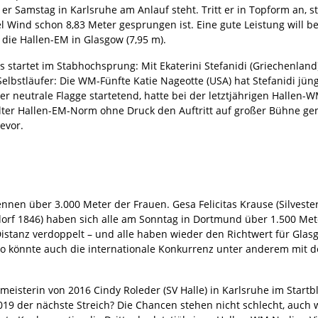
er Samstag in Karlsruhe am Anlauf steht. Tritt er in Topform an, ste
el Wind schon 8,83 Meter gesprungen ist. Eine gute Leistung will 
 die Hallen-EM in Glasgow (7,95 m).
 startet im Stabhochsprung: Mit Ekaterini Stefanidi (Griechenland
elbstläufer: Die WM-Fünfte Katie Nageotte (USA) hat Stefanidi jüngs
er neutrale Flagge startetend, hatte bei der letztjährigen Hallen-
lter Hallen-EM-Norm ohne Druck den Auftritt auf großer Bühne gen
evor.
nen über 3.000 Meter der Frauen. Gesa Felicitas Krause (Silvesterla
dorf 1846) haben sich alle am Sonntag in Dortmund über 1.500 Me
istanz verdoppelt – und alle haben wieder den Richtwert für Glasgo
mpo könnte auch die internationale Konkurrenz unter anderem mit
isterin von 2016 Cindy Roleder (SV Halle) in Karlsruhe im Startblo
t 2019 der nächste Streich? Die Chancen stehen nicht schlecht, auc