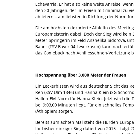
Echevarria. Er hat also keine weite Anreise, wenn 
den 20-Jährigen, der im Freien mit minimal zu vi
abliefern – am liebsten in Richtung der Norm für
Die am höchsten dekorierte Athletin des Meetings
Europameisterin dabei. Doch der Sieg wird kein S
Meter-Springerin im Feld Anzhelika Sidorova, unt
Bauer (TSV Bayer 04 Leverkusen) kann nach erfül
das Comeback nach Achillessehnen-Verletzung b
Hochspannung über 3.000 Meter der Frauen
Ein Leckerbissen wird aus deutscher Sicht das Ren
Reh (SSV Ulm 1846) und Hanna Klein (SG Schorn
Hallen-EM-Norm für Hanna Klein. Jetzt wird die D
bei 9:03,00 Minuten liegt. Für ein schnelles Te
(Äthiopien) sorgen.
Bereits zum achten Mal steht die Hürden-Europame
Ihr bisher einziger Sieg datiert von 2015 – folg