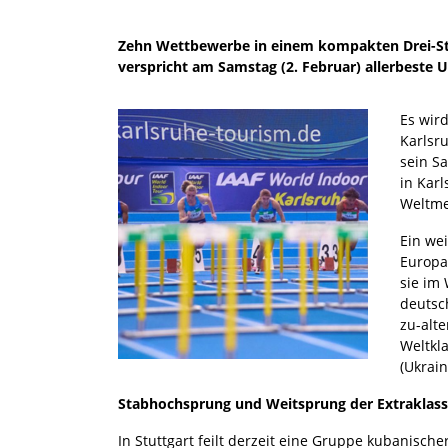
Zehn Wettbewerbe in einem kompakten Drei-Stu
verspricht am Samstag (2. Februar) allerbeste 
Es wir
Karlsru
sein S
in Kar
Weltme
Ein we
Europa
sie im 
deutsc
zu-alte
Weltkl
(Ukrain
Stabhochsprung und Weitsprung der Extraklas
In Stuttgart feilt derzeit eine Gruppe kubanisch