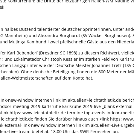
kste Konkurrentin: die Dritte der letztjährigen Hallen-WM Nadine V
ei!
ein halbes Dutzend talentierter deutscher Sprinterinnen, unter 
(MTG Mannheim) und Alexandra Burghardt (SV Wacker Burghausen). 
 und Mujinga Kambundji zwei pfeilschnelle Gäste aus den Niederl
er Karl Bebendorf (Dresdner SC 1898) zu diesem Richtwert, viellei
1) und Lokalmatador Christoph Kessler im starken Feld von Karl
chen Langsprinter wie der Deutsche Meister Johannes Trefz (TSV 
chechien). Ohne deutsche Beteiligung finden die 800 Meter der Män
Hallen-Weltmeisterschaften auf dem Konto hat.
l-link-new-window internen link im aktuellen>leichtathletik.de beri
indoor-meeting-2019-karlsruhe karlsruhe-2019-live _blank external
<link https: www.leichtathletik.de termine top-events indoor-meeti
 leichtathletik.de finden Sie darüber hinaus auch <link https: www.
nk external-link-new-window internen link im aktuellen>Live-Ergebn
llen>Livestream bietet ab 18:00 Uhr das SWR-Fernsehen an.