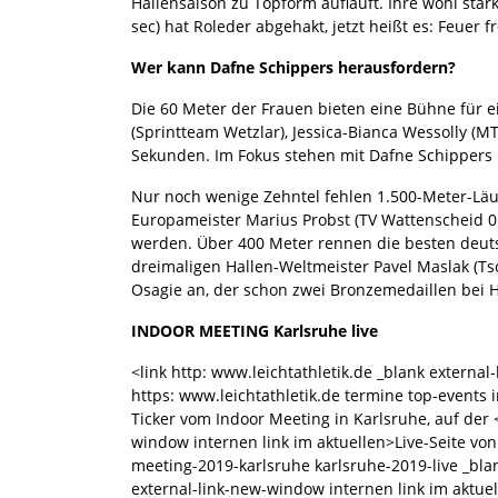
Hallensaison zu Topform aufläuft. Ihre wohl stär
sec) hat Roleder abgehakt, jetzt heißt es: Feuer fr
Wer kann Dafne Schippers herausfordern?
Die 60 Meter der Frauen bieten eine Bühne für 
(Sprintteam Wetzlar), Jessica-Bianca Wessolly 
Sekunden. Im Fokus stehen mit Dafne Schippers
Nur noch wenige Zehntel fehlen 1.500-Meter-Läuf
Europameister Marius Probst (TV Wattenscheid 0
werden. Über 400 Meter rennen die besten deuts
dreimaligen Hallen-Weltmeister Pavel Maslak (Ts
Osagie an, der schon zwei Bronzemedaillen bei 
INDOOR MEETING Karlsruhe live
<link http: www.leichtathletik.de _blank externa
https: www.leichtathletik.de termine top-events 
Ticker vom Indoor Meeting in Karlsruhe, auf der 
window internen link im aktuellen>Live-Seite von
meeting-2019-karlsruhe karlsruhe-2019-live _bla
external-link-new-window internen link im aktue