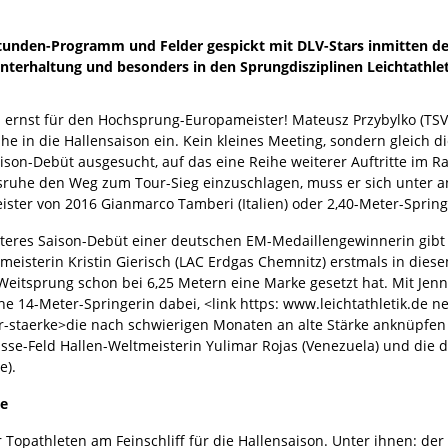
nden-Programm und Felder gespickt mit DLV-Stars inmitten der 
Unterhaltung und besonders in den Sprungdisziplinen Leichtathlet
d ernst für den Hochsprung-Europameister! Mateusz Przybylko (TSV
he in die Hallensaison ein. Kein kleines Meeting, sondern gleich d
aison-Debüt ausgesucht, auf das eine Reihe weiterer Auftritte im 
lsruhe den Weg zum Tour-Sieg einzuschlagen, muss er sich unter
ister von 2016 Gianmarco Tamberi (Italien) oder 2,40-Meter-Spring
iteres Saison-Debüt einer deutschen EM-Medaillengewinnerin gibt 
meisterin Kristin Gierisch (LAC Erdgas Chemnitz) erstmals in diese
Weitsprung schon bei 6,25 Metern eine Marke gesetzt hat. Mit Jenn
he 14-Meter-Springerin dabei, <link https: www.leichtathletik.de n
r-staerke>die nach schwierigen Monaten an alte Stärke anknüpfen w
asse-Feld Hallen-Weltmeisterin Yulimar Rojas (Venezuela) und die
e).
se
er Topathleten am Feinschliff für die Hallensaison. Unter ihnen: d