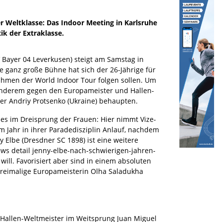
Weltklasse: Das Indoor Meeting in Karlsruhe
ik der Extraklasse.
 Bayer 04 Leverkusen) steigt am Samstag in
ie ganz große Bühne hat sich der 26-Jährige für
Rahmen der World Indoor Tour folgen sollen. Um
 anderem gegen den Europameister und Hallen-
er Andriy Protsenko (Ukraine) behaupten.
es im Dreisprung der Frauen: Hier nimmt Vize-
m Jahr in ihrer Paradedisziplin Anlauf, nachdem
y Elbe (Dresdner SC 1898) ist eine weitere
ews detail jenny-elbe-nach-schwierigen-jahren-
ill. Favorisiert aber sind in einem absoluten
 dreimalige Europameisterin Olha Saladukha
er Hallen-Weltmeister im Weitsprung Juan Miguel