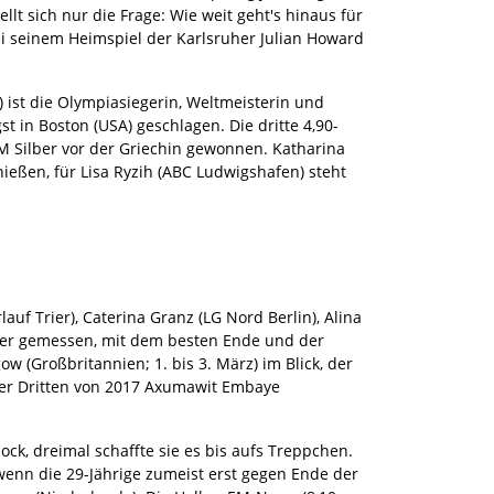
llt sich nur die Frage: Wie weit geht's hinaus für
bei seinem Heimspiel der Karlsruher Julian Howard
) ist die Olympiasiegerin, Weltmeisterin und
t in Boston (USA) geschlagen. Die dritte 4,90-
WM Silber vor der Griechin gewonnen. Katharina
ießen, für Lisa Ryzih (ABC Ludwigshafen) steht
uf Trier), Caterina Granz (LG Nord Berlin), Alina
ter gemessen, mit dem besten Ende und der
w (Großbritannien; 1. bis 3. März) im Blick, der
 der Dritten von 2017 Axumawit Embaye
ck, dreimal schaffte sie es bis aufs Treppchen.
h wenn die 29-Jährige zumeist erst gegen Ende der