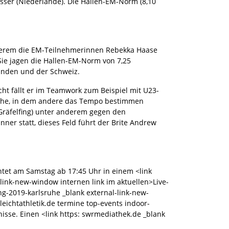
isser (Niederlande). Die Hallen-EM-Norm (8,10
anderem die EM-Teilnehmerinnen Rebekka Haase
Sie jagen die Hallen-EM-Norm von 7,25
anden und der Schweiz.
cht fällt er im Teamwork zum Beispiel mit U23-
sruhe, in dem andere das Tempo bestimmen
Gräfelfing) unter anderem gegen den
ner statt, dieses Feld führt der Brite Andrew
chtet am Samstag ab 17:45 Uhr in einem <link
-link-new-window internen link im aktuellen>Live-
ng-2019-karlsruhe _blank external-link-new-
leichtathletik.de termine top-events indoor-
isse. Einen <link https: swrmediathek.de _blank