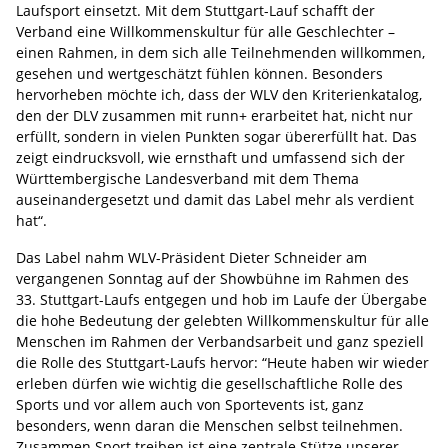
Laufsport einsetzt. Mit dem Stuttgart-Lauf schafft der
Verband eine Willkommenskultur für alle Geschlechter –
einen Rahmen, in dem sich alle Teilnehmenden willkommen,
gesehen und wertgeschätzt fühlen können. Besonders
hervorheben möchte ich, dass der WLV den Kriterienkatalog,
den der DLV zusammen mit runn+ erarbeitet hat, nicht nur
erfüllt, sondern in vielen Punkten sogar übererfüllt hat. Das
zeigt eindrucksvoll, wie ernsthaft und umfassend sich der
Württembergische Landesverband mit dem Thema
auseinandergesetzt und damit das Label mehr als verdient
hat“.
Das Label nahm WLV-Präsident Dieter Schneider am
vergangenen Sonntag auf der Showbühne im Rahmen des
33. Stuttgart-Laufs entgegen und hob im Laufe der Übergabe
die hohe Bedeutung der gelebten Willkommenskultur für alle
Menschen im Rahmen der Verbandsarbeit und ganz speziell
die Rolle des Stuttgart-Laufs hervor: “Heute haben wir wieder
erleben dürfen wie wichtig die gesellschaftliche Rolle des
Sports und vor allem auch von Sportevents ist, ganz
besonders, wenn daran die Menschen selbst teilnehmen.
Zusammen Sport treiben ist eine zentrale Stütze unserer