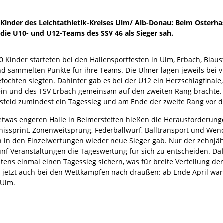
Kinder des Leichtathletik-Kreises Ulm/ Alb-Donau: Beim Osterha
 die U10- und U12-Teams des SSV 46 als Sieger sah.
00 Kinder starteten bei den Hallensportfesten in Ulm, Erbach, Blau
d sammelten Punkte für ihre Teams. Die Ulmer lagen jeweils bei vie
fochten siegten. Dahinter gab es bei der U12 ein Herzschlagfinale,
ein und des TSV Erbach gemeinsam auf den zweiten Rang brachte. 
sfeld zumindest ein Tagessieg und am Ende der zweite Rang vor d
 etwas engeren Halle in Beimerstetten hießen die Herausforderungen
nissprint, Zonenweitsprung, Federballwurf, Balltransport und Wen
h in den Einzelwertungen wieder neue Sieger gab. Nur der zehnjähri
fünf Veranstaltungen die Tageswertung für sich zu entscheiden. Da
ens einmal einen Tagessieg sichern, was für breite Verteilung der
s jetzt auch bei den Wettkämpfen nach draußen: ab Ende April war
 Ulm.