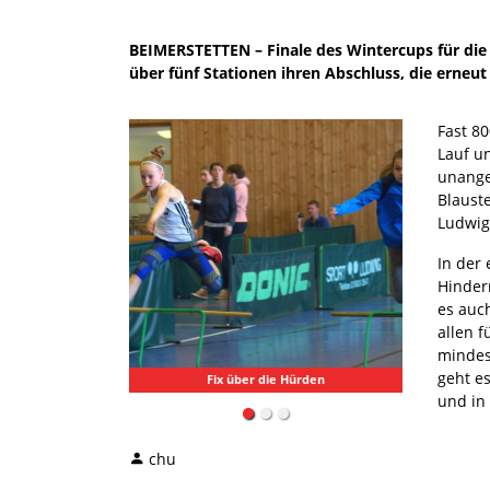
BEIMERSTETTEN – Finale des Wintercups für die 
über fünf Stationen ihren Abschluss, die erneut
Fast 8
Lauf un
unange
Blaust
Ludwig
In der
Hinder
es auc
allen 
mindest
geht e
Fix über die Hürden
und in
chu