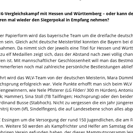
 U16-Vergleichskampf mit Hessen und Württemberg – oder kann d
hren mal wieder den Siegerpokal in Empfang nehmen?
er Papierform wird das bayerische Team um die dreifache deutsch
n sein. Gleich acht deutsche Meistertitel konnten die Bayern bei de
nahmen. Da nimmt sich der jeweils eine Titel für Hessen und Wür
zu elf Medaillen zeigt sich, dass der Abstand nach zwei völlig ch
en ist. Mit mannschaftlicher Geschlossenheit will man das Bestmö
mmerferien noch mal zahlreiche persönliche Bestleistungen ablief
hrt wird das WLV-Team von der deutschen Meisterin, Mara Dümmler (
chsprung erfolgreich war. Viele Punkte erhofft man sich beim WLV
engewinnern, wie Nele Pfisterer (LG Filder/ 300 m Hürden), Antoni
ck; Hammer), Sina Stoll (TB Tailfingen; Hochsprung) oder den bei
rdinand Busse (Stabhoch). Nicht zu vergessen die ein Jahr jüngere
itrij Krom (VfL Sindelfingen), die auf Landesebene schon alles ab
C Essingen um die Versorgung der rund 150 Jugendlichen, die am 
. Weitere 50 werden als Kampfrichter und Helfer am Samstag die
ührigen Verein gefunden haben, der dieses Mammutprogramm leiste