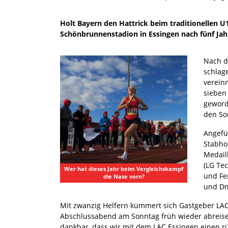
Holt Bayern den Hattrick beim traditionellen
Schönbrunnenstadion in Essingen nach fünf Ja
Nach d
schlage
verein
sieben 
geword
den So
Angefü
Stabho
Medaill
(LG Te
Wer hat dieses Jahr beim Vergleichskampf
und Fe
die Nase vorn?
und Dm
Mit zwanzig Helfern kümmert sich Gastgeber LA
Abschlussabend am Sonntag früh wieder abreisen
dankbar, dass wir mit dem LAC Essingen einen r