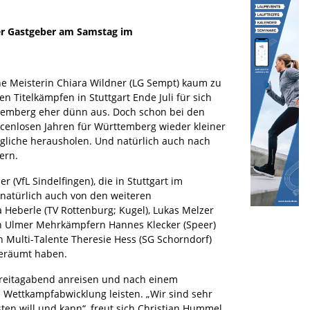
er Gastgeber am Samstag im
e Meisterin Chiara Wildner (LG Sempt) kaum zu
n Titelkämpfen in Stuttgart Ende Juli für sich
ttemberg eher dünn aus. Doch schon bei den
ancenlosen Jahren für Württemberg wieder kleiner
gliche herausholen. Und natürlich auch nach
ern.
VfL Sindelfingen), die in Stuttgart im
 natürlich auch von den weiteren
a Heberle (TV Rottenburg; Kugel), Lukas Melzer
den Ulmer Mehrkämpfern Hannes Klecker (Speer)
n Multi-Talente Theresie Hess (SG Schorndorf)
geräumt haben.
Freitagabend anreisen und nach einem
 Wettkampfabwicklung leisten. „Wir sind sehr
n will und kann“, freut sich Christian Hummel,