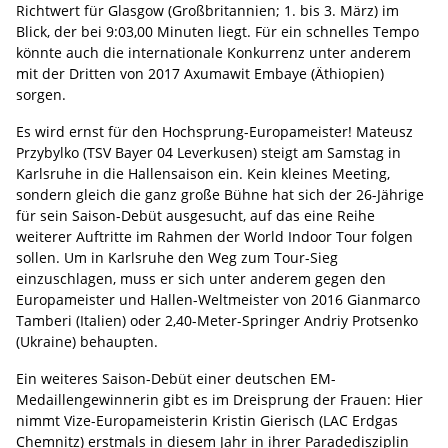
Richtwert für Glasgow (Großbritannien; 1. bis 3. März) im
Blick, der bei 9:03,00 Minuten liegt. Für ein schnelles Tempo
könnte auch die internationale Konkurrenz unter anderem
mit der Dritten von 2017 Axumawit Embaye (Äthiopien)
sorgen.
Es wird ernst für den Hochsprung-Europameister! Mateusz
Przybylko (TSV Bayer 04 Leverkusen) steigt am Samstag in
Karlsruhe in die Hallensaison ein. Kein kleines Meeting,
sondern gleich die ganz große Bühne hat sich der 26-Jährige
für sein Saison-Debüt ausgesucht, auf das eine Reihe
weiterer Auftritte im Rahmen der World Indoor Tour folgen
sollen. Um in Karlsruhe den Weg zum Tour-Sieg
einzuschlagen, muss er sich unter anderem gegen den
Europameister und Hallen-Weltmeister von 2016 Gianmarco
Tamberi (Italien) oder 2,40-Meter-Springer Andriy Protsenko
(Ukraine) behaupten.
Ein weiteres Saison-Debüt einer deutschen EM-
Medaillengewinnerin gibt es im Dreisprung der Frauen: Hier
nimmt Vize-Europameisterin Kristin Gierisch (LAC Erdgas
Chemnitz) erstmals in diesem Jahr in ihrer Paradedisziplin