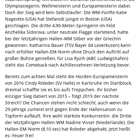
Olympiasiegerin, Weltmeisterin und Europameisterin dabei.
Doch der Sieg wird kein Selbstläufer: Die WM-Fünfte Katie
Nageotte (USA) hat Stefanidi jüngst in Boston (USA)
geschlagen. Die dritte 4,90-Meter-Springerin im Feld
Anzhelika Sidorova, unter neutrale Flagge startetend, hatte
bei der letztjährigen Hallen-WM Silber vor der Griechin
gewonnen. Katharina Bauer (TSV Bayer 04 Leverkusen) kann
nach erfüllter Hallen-EM-Norm ohne Druck den Auftritt auf
großer Bühne genießen, für Lisa Ryzih (ABC Ludwigshafen)
steht das Comeback nach Achillessehnen-Verletzung bevor.
Bereits zum achten Mal steht die Hürden-Europameisterin
von 2016 Cindy Roleder (SV Halle) in Karlsruhe im Startblock,
dreimal schaffte sie es bis aufs Treppchen. Ihr bisher
einziger Sieg datiert von 2015 – folgt 2019 der nächste
Streich? Die Chancen stehen nicht schlecht, auch wenn die
29-Jährige zumeist erst gegen Ende der Hallensaison zu
Topform aufläuft. Ihre wohl stärkste Konkurrentin: die Dritte
der letztjährigen Hallen-WM Nadine Visser (Niederlande). Die
Hallen-EM-Norm (8,10 sec) hat Roleder abgehakt, jetzt heißt
es: Feuer frei!