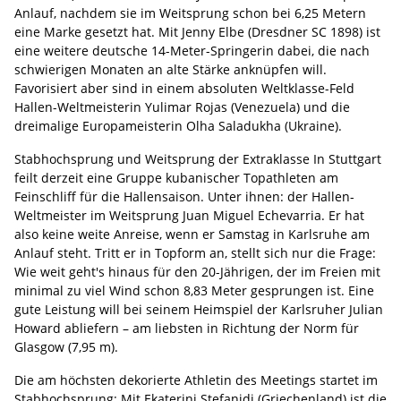
Anlauf, nachdem sie im Weitsprung schon bei 6,25 Metern
eine Marke gesetzt hat. Mit Jenny Elbe (Dresdner SC 1898) ist
eine weitere deutsche 14-Meter-Springerin dabei, die nach
schwierigen Monaten an alte Stärke anknüpfen will.
Favorisiert aber sind in einem absoluten Weltklasse-Feld
Hallen-Weltmeisterin Yulimar Rojas (Venezuela) und die
dreimalige Europameisterin Olha Saladukha (Ukraine).
Stabhochsprung und Weitsprung der Extraklasse In Stuttgart
feilt derzeit eine Gruppe kubanischer Topathleten am
Feinschliff für die Hallensaison. Unter ihnen: der Hallen-
Weltmeister im Weitsprung Juan Miguel Echevarria. Er hat
also keine weite Anreise, wenn er Samstag in Karlsruhe am
Anlauf steht. Tritt er in Topform an, stellt sich nur die Frage:
Wie weit geht's hinaus für den 20-Jährigen, der im Freien mit
minimal zu viel Wind schon 8,83 Meter gesprungen ist. Eine
gute Leistung will bei seinem Heimspiel der Karlsruher Julian
Howard abliefern – am liebsten in Richtung der Norm für
Glasgow (7,95 m).
Die am höchsten dekorierte Athletin des Meetings startet im
Stabhochsprung: Mit Ekaterini Stefanidi (Griechenland) ist die