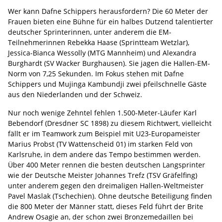
Wer kann Dafne Schippers herausfordern? Die 60 Meter der
Frauen bieten eine Bühne für ein halbes Dutzend talentierter
deutscher Sprinterinnen, unter anderem die EM-
Teilnehmerinnen Rebekka Haase (Sprintteam Wetzlar),
Jessica-Bianca Wessolly (MTG Mannheim) und Alexandra
Burghardt (SV Wacker Burghausen). Sie jagen die Hallen-EM-
Norm von 7,25 Sekunden. Im Fokus stehen mit Dafne
Schippers und Mujinga Kambundji zwei pfeilschnelle Gäste
aus den Niederlanden und der Schweiz.
Nur noch wenige Zehntel fehlen 1.500-Meter-Läufer Karl
Bebendorf (Dresdner SC 1898) zu diesem Richtwert, vielleicht
fällt er im Teamwork zum Beispiel mit U23-Europameister
Marius Probst (TV Wattenscheid 01) im starken Feld von
Karlsruhe, in dem andere das Tempo bestimmen werden.
Über 400 Meter rennen die besten deutschen Langsprinter
wie der Deutsche Meister Johannes Trefz (TSV Gräfelfing)
unter anderem gegen den dreimaligen Hallen-Weltmeister
Pavel Maslak (Tschechien). Ohne deutsche Beteiligung finden
die 800 Meter der Männer statt, dieses Feld führt der Brite
Andrew Osagie an, der schon zwei Bronzemedaillen bei