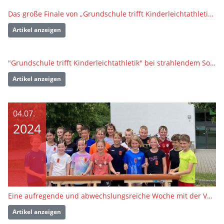
Das große Finale von „Grundschule trifft Kinderleichtathletik“ in Burladingen
Artikel anzeigen
"Grundschule trifft Kinderleichtathletik" bei strahlendem Sonnenschein in Duttenberg
Artikel anzeigen
04.07.
2024
Eine aufregende und abwechslungsreiche Woche mit der Veranstaltung „Grundschule trifft Kinderleichtathletik“
Artikel anzeigen