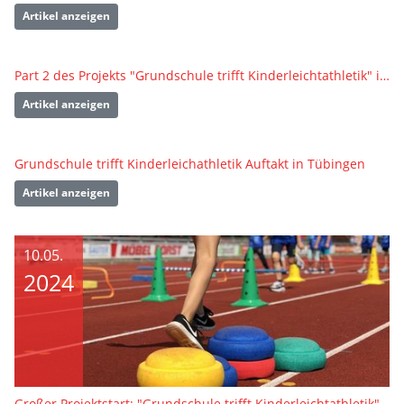
Artikel anzeigen
Part 2 des Projekts "Grundschule trifft Kinderleichtathletik" in Ludwigsburg
Artikel anzeigen
Grundschule trifft Kinderleichathletik Auftakt in Tübingen
Artikel anzeigen
10.05.
2024
Großer Projektstart: "Grundschule trifft Kinderleichtathletik" ist auf Tour