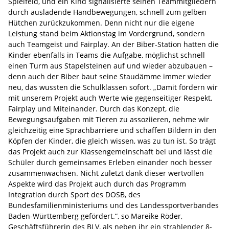
Spielfeld, und ein Kind signalisierte seinen Teammitgliedern
durch ausladende Handbewegungen, schnell zum gelben
Hütchen zurückzukommen. Denn nicht nur die eigene
Leistung stand beim Aktionstag im Vordergrund, sondern
auch Teamgeist und Fairplay. An der Biber-Station hatten die
Kinder ebenfalls in Teams die Aufgabe, möglichst schnell
einen Turm aus Stapelsteinen auf und wieder abzubauen –
denn auch der Biber baut seine Staudämme immer wieder
neu, das wussten die Schulklassen sofort. „Damit fördern wir
mit unserem Projekt auch Werte wie gegenseitiger Respekt,
Fairplay und Miteinander. Durch das Konzept, die
Bewegungsaufgaben mit Tieren zu assoziieren, nehme wir
gleichzeitig eine Sprachbarriere und schaffen Bildern in den
Köpfen der Kinder, die gleich wissen, was zu tun ist. So trägt
das Projekt auch zur Klassengemeinschaft bei und lässt die
Schüler durch gemeinsames Erleben einander noch besser
zusammenwachsen. Nicht zuletzt dank dieser wertvollen
Aspekte wird das Projekt auch durch das Programm
Integration durch Sport des DOSB, des
Bundesfamilienministeriums und des Landessportverbandes
Baden-Württemberg gefördert.“, so Mareike Röder,
Geschäftsführerin des BLV, als neben ihr ein strahlender 8-