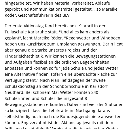
hingearbeitet. Wir haben Material vorbereitet, Abläufe
geprobt und Kommunikationsmittel gestaltet.", so Mareike
Röder, Geschäftsführerin des BLV.
Der erste Aktionstag fand bereits am 19. April in der
Tullaschule Karlsruhe statt. "Und alles kam anders als
geplant", lacht Mareike Röder. "Regenwetter und Windböen
haben uns kurzfristig zum Umplanen gezwungen. Darin liegt
aber genau die Stärke unseres Projekts und der
Kinderleichtathletik. Wir können die Bewegungsstationen
und Aufgaben flexibel an die örtlichen Begebenheiten
anpassen und können so für jede Schule und jedes Wetter
eine Alternative finden, sofern eine überdachte Fläche zur
Verfügung steht." Nach Plan lief dagegen der zweite
Schulaktionstag an der Schönbornschule in Karlsdorf-
Neuthard. Bei schönem Mai-Wetter konnten 240
Schülerinnen und Schüler die insgesamt 8
Bewegungsstationen erkunden. Dabei sind vier der Stationen
so konzipiert, dass die Lehrkräfte im Nachgang daraus
selbstständig auch noch die Bundesjugendspiele auswerten
können. Eng verzahnt ist der Aktionstag jeweils mit dem
örtlichen Leichtathletik-Verein, der die begeisterten Kinder