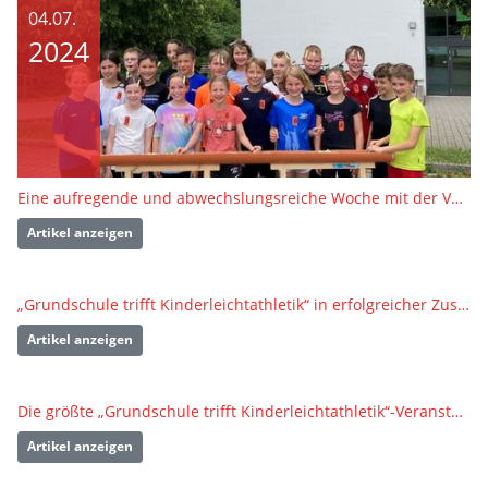
04.07.
2024
Eine aufregende und abwechslungsreiche Woche mit der Veranstaltung „Grundschule trifft Kinderleichtathletik“
Artikel anzeigen
„Grundschule trifft Kinderleichtathletik“ in erfolgreicher Zusammenarbeit mit dem TSV Blaustein
Artikel anzeigen
Die größte „Grundschule trifft Kinderleichtathletik“-Veranstaltung 2024 in Rutesheim
Artikel anzeigen