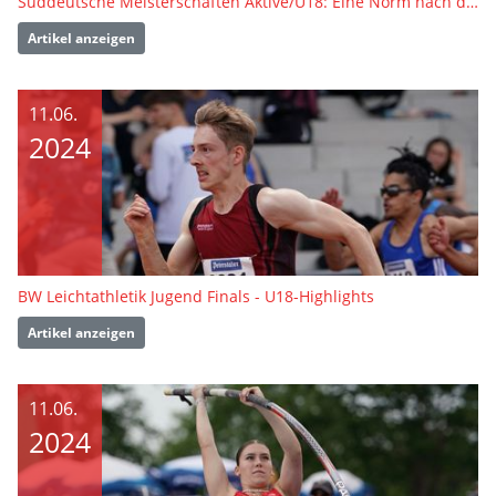
Süddeutsche Meisterschaften Aktive/U18: Eine Norm nach der anderen
Artikel anzeigen
11.06.
2024
BW Leichtathletik Jugend Finals - U18-Highlights
Artikel anzeigen
11.06.
2024