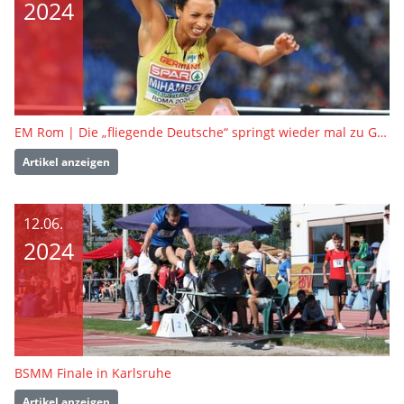
2024
EM Rom | Die „fliegende Deutsche“ springt wieder mal zu Gold
Artikel anzeigen
12.06.
2024
BSMM Finale in Karlsruhe
Artikel anzeigen