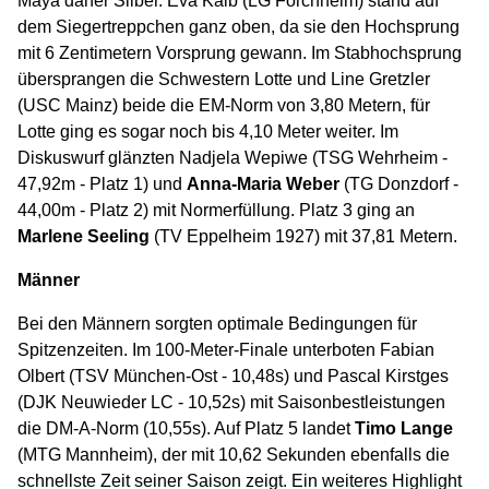
Maya daher Silber. Eva Kalb (LG Forchheim) stand auf
dem Siegertreppchen ganz oben, da sie den Hochsprung
mit 6 Zentimetern Vorsprung gewann. Im Stabhochsprung
übersprangen die Schwestern Lotte und Line Gretzler
(USC Mainz) beide die EM-Norm von 3,80 Metern, für
Lotte ging es sogar noch bis 4,10 Meter weiter. Im
Diskuswurf glänzten Nadjela Wepiwe (TSG Wehrheim -
47,92m - Platz 1) und
Anna-Maria Weber
(TG Donzdorf -
44,00m - Platz 2) mit Normerfüllung. Platz 3 ging an
Marlene Seeling
(TV Eppelheim 1927) mit 37,81 Metern.
Männer
Bei den Männern sorgten optimale Bedingungen für
Spitzenzeiten. Im 100-Meter-Finale unterboten Fabian
Olbert (TSV München-Ost - 10,48s) und Pascal Kirstges
(DJK Neuwieder LC - 10,52s) mit Saisonbestleistungen
die DM-A-Norm (10,55s). Auf Platz 5 landet
Timo Lange
(MTG Mannheim), der mit 10,62 Sekunden ebenfalls die
schnellste Zeit seiner Saison zeigt. Ein weiteres Highlight