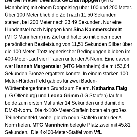
Bei den Frauen beeindruckte
Lisa Nippgen
(MTG
Mannheim) mit einem Doppelsieg über 100 und 200 Meter.
Über 100 Meter blieb die Zeit nach 11,50 Sekunden
stehen, bei 200 Meter nach 23,49 Sekunden. Nur eine
Hundertstel nach Nippgen kam
Sina Kammerschmitt
(MTG Mannheim) ins Ziel und holte so mit einer neuen
persönlichen Bestleistung von 11,51 Sekunden Silber über
die 100 Meter. Trotz regnerischer Bedingungen blieben im
400-Meter-Lauf vier Frauen unter der A-Norm. Eine davon
war
Hannah Mergentaler
(MTG Mannheim) die mit 53,84
Sekunden Bronze ergattern konnte. In einem starken 100-
Meter-Hürden Feld gab es für zwei Baden-
Württembergerinnen Grund zum Feiern.
Katharina Flaig
(LG Offenburg) und
Leona Grimm
(LG Staufen) laufen
beide zum ersten Mal unter 14 Sekunden und damit die
DM-B-Norm. Die 4x100-Meter-Staffeln boten ein großes
Teilnehmerfeld, wobei gleich neun Staffeln unter der A-
Norm liefen,
MTG Mannheim
belegte Platz zwei mit 45,81
Sekunden. Die 4x400-Meter-Staffel vom
VfL