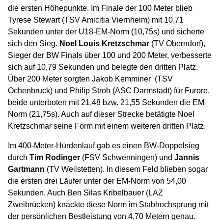
die ersten Höhepunkte. Im Finale der 100 Meter blieb
Tyrese Stewart (TSV Amicitia Viernheim) mit 10,71
Sekunden unter der U18-EM-Norm (10,75s) und sicherte
sich den Sieg.
Noel Louis Kretzschmar
(TV Oberndorf),
Sieger der BW Finals über 100 und 200 Meter, verbesserte
sich auf 10,79 Sekunden und belegte den dritten Platz.
Über 200 Meter sorgten Jakob Kemminer (TSV
Ochenbruck) und Philip Stroh (ASC Darmstadt) für Furore,
beide unterboten mit 21,48 bzw. 21,55 Sekunden die EM-
Norm (21,75s). Auch auf dieser Strecke betätigte Noel
Kretzschmar seine Form mit einem weiteren dritten Platz.
Im 400-Meter-Hürdenlauf gab es einen BW-Doppelsieg
durch
Tim Rodinger
(FSV Schwenningen) und
Jannis
Gartmann
(TV Weilstetten). In diesem Feld blieben sogar
die ersten drei Läufer unter der EM-Norm von 54,00
Sekunden. Auch Ben Silas Kribelbauer (LAZ
Zweibrücken) knackte diese Norm im Stabhochsprung mit
der persönlichen Bestleistung von 4,70 Metern genau.