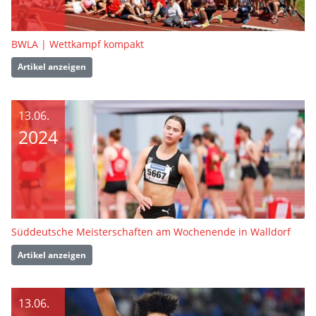
BWLA | Wettkampf kompakt
Artikel anzeigen
13.06.
2024
Süddeutsche Meisterschaften am Wochenende in Walldorf
Artikel anzeigen
13.06.